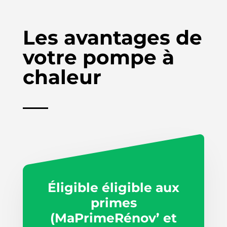
Les avantages de
votre pompe à
chaleur
Éligible éligible aux
primes
(MaPrimeRénov’ et