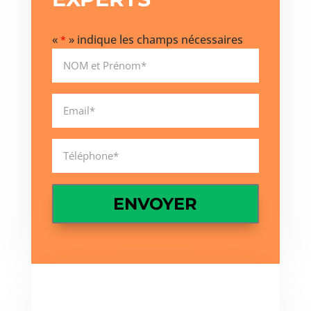
«
» indique les champs nécessaires
*
Name
*
Nom
Email*
*
Téléphone*
*