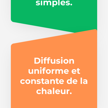
simples.
Diffusion
uniforme et
constante de la
chaleur.