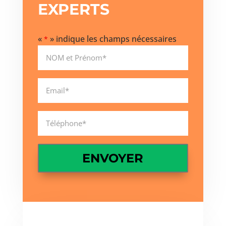
EXPERTS
«
» indique les champs nécessaires
*
Name
*
Nom
Email*
*
Téléphone*
*